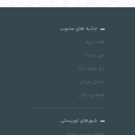
جاذبه های محبوب
هفت برم
سی سخت
باغ عفیف آباد
ساحل مرجان
قلعه رودخان
شهرهای توریستی
جاهای دیدنی شیراز